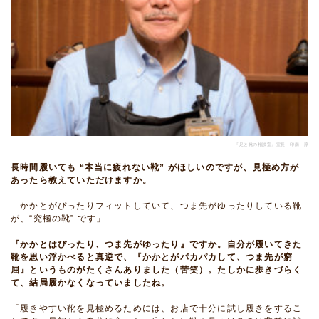
『足と靴の相談室』室長 印南 淳
長時間履いても “本当に疲れない靴” がほしいのですが、見極め方が
あったら教えていただけますか。
「かかとがぴったりフィットしていて、つま先がゆったりしている靴
が、“究極の靴” です」
『かかとはぴったり、つま先がゆったり』ですか。自分が履いてきた
靴を思い浮かべると真逆で、『かかとがパカパカして、つま先が窮
屈』というものがたくさんありました（苦笑）。たしかに歩きづらく
て、結局履かなくなっていましたね。
「履きやすい靴を見極めるためには、お店で十分に試し履きをするこ