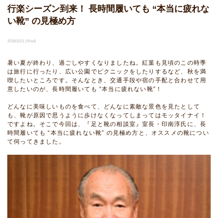
行楽シーズン到来！ 長時間履いても “本当に疲れな
い靴” の見極め方
2018/11/21 (Wed)
暑い夏が終わり、過ごしやすくなりましたね。紅葉も見頃のこの時季
は旅行に行ったり、広い公園でピクニックをしたりするなど、秋を満
喫したいところです。そんなとき、交通手段や宿の手配と合わせて用
意したいのが、長時間履いても “本当に疲れない靴”！
どんなに美味しいものを食べて、どんなに素敵な景色を見たとして
も、靴が原因で思うように歩けなくなってしまってはモッタイナイ！
ですよね。そこで今回は、『足と靴の相談室』室長・印南淳氏に、長
時間履いても “本当に疲れない靴” の見極め方と、オススメの靴につい
て伺ってきました。