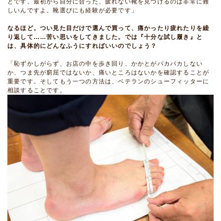
とです。最初から自分に合った、疲れない靴を見つけるのは非常に難
しいんですよ。靴選びにも経験が必要です」
なるほど。つい見た目だけで選んで買って、痛かったり疲れたりを繰
り返して……苦い思いをしてきました。では『十分な試し履き』と
は、具体的にどんなふうにすればいいのでしょう？
「恥ずかしがらず、お店の中を歩き回り、かかとがパカパカしない
か、つま先が窮屈ではないか、痛いところはないかを確認することが
重要です。そしてもう一つの方法は、ベテランのシューフィッターに
相談することです。