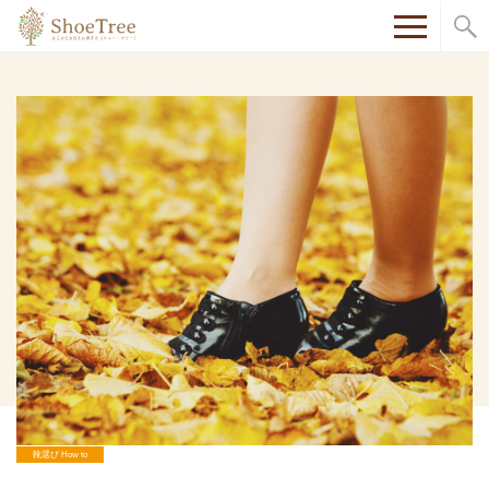
ShoeTreeシューツリー
靴選び How to