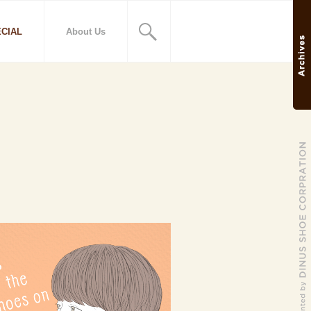
webマガジン
CIAL
About Us
SEARCH