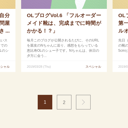
、自分
OLブログVol.6 「フルオーダー
OL
の問屋
メイド靴は、完成までに時間が
第
きま
かかる！？」
ル
も
黒いス
毎月このブログが公開されるたびに、そのURL
先日（
までの
を親友のNちゃんに送り、感想をもらっている
の靴
Lのシ
恵比寿OLのシュー子です。Nちゃんは、休日の
5cm
夕方に会う...
ペシャル
2019/03/28 (Thu)
スペシャル
2019/0
1
2
more