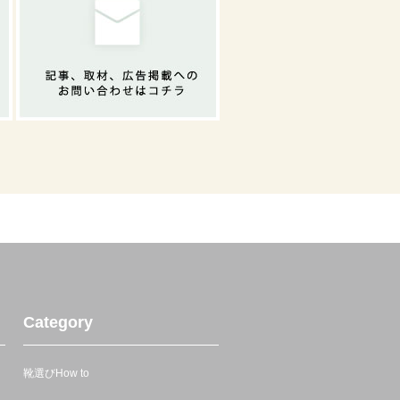
Category
靴選びHow to