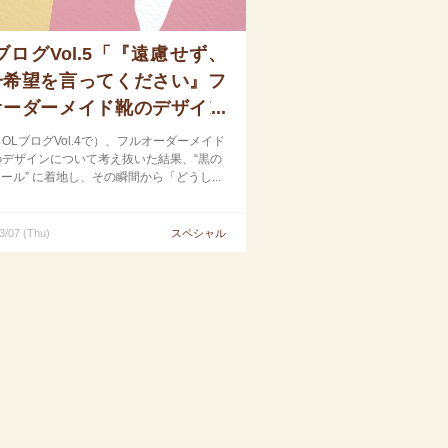
ブログVol.5「『遠慮せず、
一希望を言ってください』フ
オーダーメイド靴のデザイン
う一度」
OLブログVol.4で）、フルオーダーメイド
のデザインについて考え抜いた結果、“黒の
ヒール” に着地し、その瞬間から「どうし...
3/07 (Thu)
スペシャル