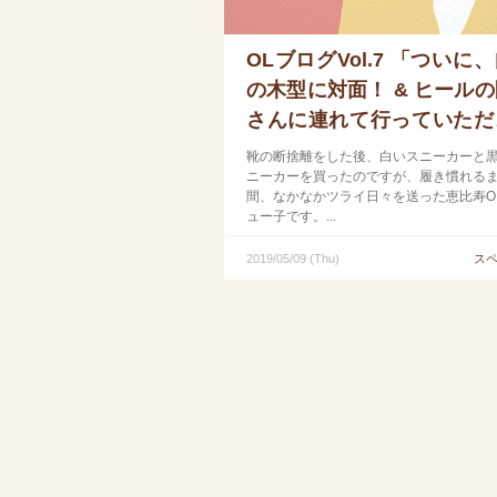
OLブログVol.7 「ついに
の木型に対面！ & ヒール
さんに連れて行っていただ
した！」
靴の断捨離をした後、白いスニーカーと
ニーカーを買ったのですが、履き慣れる
間、なかなかツライ日々を送った恵比寿O
ュー子です。...
2019/05/09 (Thu)
ス