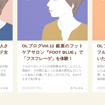
職人さ
OLブログVol.12 銀座のフット
OL
ド女
ケアサロン『FOOT BLUE』で
フ
「フスフレーゲ」を体験！
い
みや想
フルオーダーメイドの女性靴を作ることにした
前回
ーメイ
理由や、その間に起こった自身の変化などにつ
した
、恵比
いてあれこれ書いてきたこのブログも、おかげ
用）
さまで丸1年を...
美術館
ペシャル
2019/10/03 (Thu)
スペシャル
2019/0