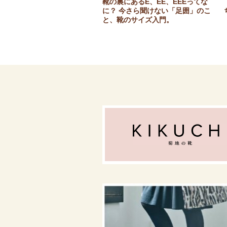
靴の裏にあるE、EE、EEEってな
に？ 今さら聞けない「足囲」のこ
と、靴のサイズ入門。