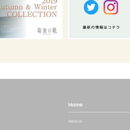
ShoeTreeシューツリー | 女性を足元から応援するwebマガジン
Home
About us