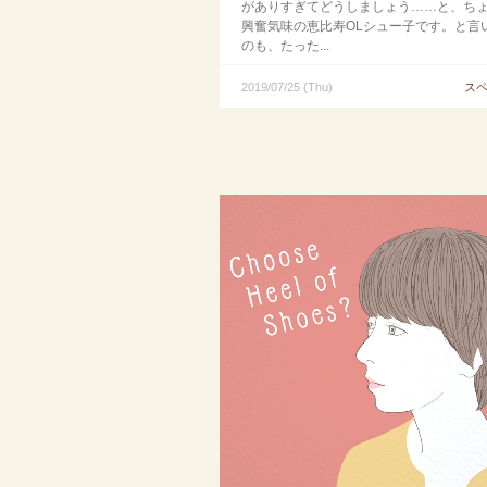
がありすぎてどうしましょう……と、ち
興奮気味の恵比寿OLシュー子です。と言
のも、たった...
2019/07/25 (Thu)
ス