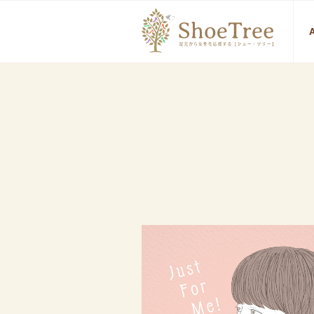
Sho
A