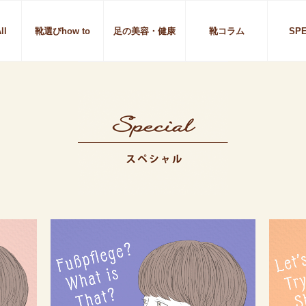
eTreeシューツリー | 女性を足元から応援する
ll
靴選びhow to
足の美容・健康
靴コラム
SPE