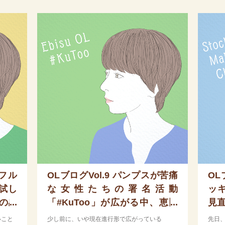
、フル
OLブログVol.9 パンプスが苦痛
OL
試し
な女性たちの署名活動
ッ
その感
「#KuToo」が広がる中、恵比
見
寿OLが考えていたこと
いこと
少し前に、いや現在進行形で広がっている
先日