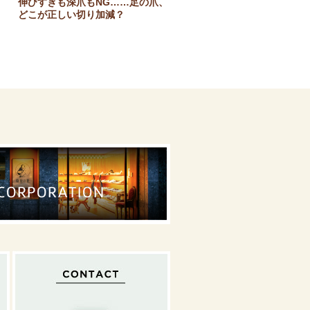
伸びすぎも深爪もNG……足の爪、
どこが正しい切り加減？