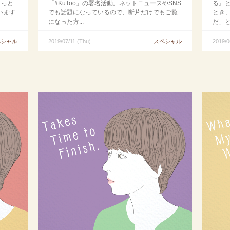
ょっと
「#KuToo」の署名活動。ネットニュースやSNS
る』
います
でも話題になっているので、断片だけでもご覧
とき
になった方...
だ」と
ペシャル
2019/07/11 (Thu)
スペシャル
2019/0