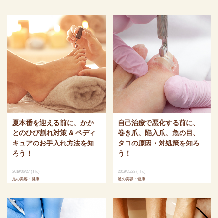
夏本番を迎える前に、かか
自己治療で悪化する前に、
とのひび割れ対策 & ペディ
巻き爪、陥入爪、魚の目、
キュアのお手入れ方法を知
タコの原因・対処策を知ろ
ろう！
う！
2019/06/27 (Thu)
2019/05/23 (Thu)
足の美容・健康
足の美容・健康