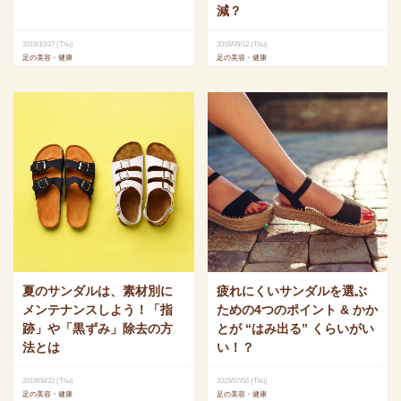
減？
2019/10/17 (Thu)
2019/09/12 (Thu)
足の美容・健康
足の美容・健康
夏のサンダルは、素材別に
疲れにくいサンダルを選ぶ
メンテナンスしよう！「指
ための4つのポイント & かか
跡」や「黒ずみ」除去の方
とが “はみ出る” くらいがい
法とは
い！？
2019/08/22 (Thu)
2019/07/04 (Thu)
足の美容・健康
足の美容・健康